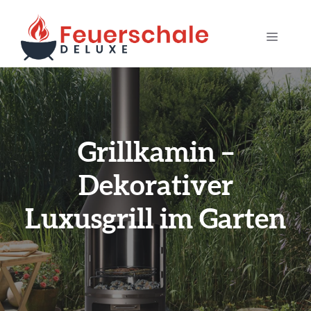
Zum
Inhalt
MENÜ
springen
Grillkamin –
Dekorativer
Luxusgrill im Garten