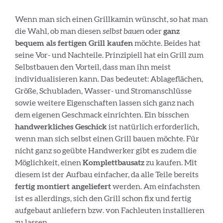
Wenn man sich einen Grillkamin wünscht, so hat man
die Wahl, ob man diesen
selbst bauen
oder
ganz
bequem als fertigen Grill kaufen
möchte. Beides hat
seine Vor- und Nachteile. Prinzipiell hat ein Grill zum
Selbstbauen den Vorteil, dass man ihn meist
individualisieren kann. Das bedeutet: Ablageflächen,
Größe, Schubladen, Wasser- und Stromanschlüsse
sowie weitere Eigenschaften lassen sich ganz nach
dem eigenen Geschmack einrichten. Ein bisschen
handwerkliches Geschick
ist natürlich erforderlich,
wenn man sich selbst einen Grill bauen möchte. Für
nicht ganz so geübte Handwerker gibt es zudem die
Möglichkeit, einen
Komplettbausatz
zu kaufen. Mit
diesem ist der Aufbau einfacher, da alle Teile bereits
fertig montiert angeliefert
werden. Am einfachsten
ist es allerdings, sich den Grill schon fix und fertig
aufgebaut anliefern bzw. von Fachleuten installieren
zu lassen.